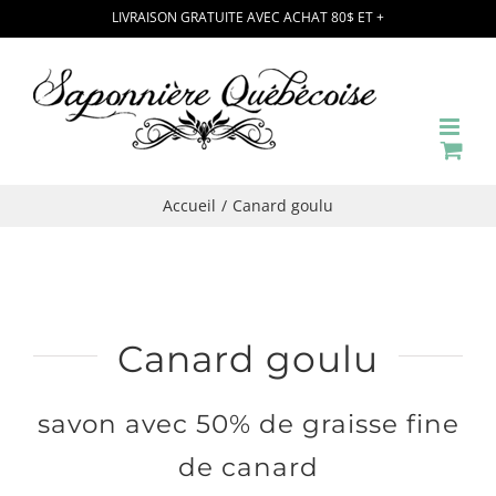
Passer
LIVRAISON GRATUITE AVEC ACHAT 80$ ET +
au
contenu
Accueil
Canard goulu
Canard goulu
savon avec 50% de graisse fine
de canard