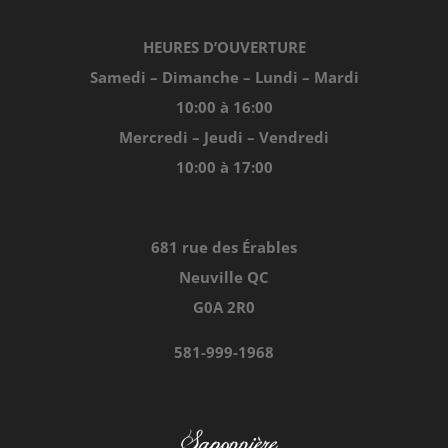
Navigation
Accueil
HEURES D’OUVERTURE
Samedi – Dimanche – Lundi – Mardi
Achats en ligne
10:00 à 16:00
Mercredi – Jeudi – Vendredi
Points de vente
10:00 à 17:00
Contact
681 rue des Érables
Neuville QC
Conditions générales de vente
G0A 2R0
581-999-1968
Politique de confidentialité