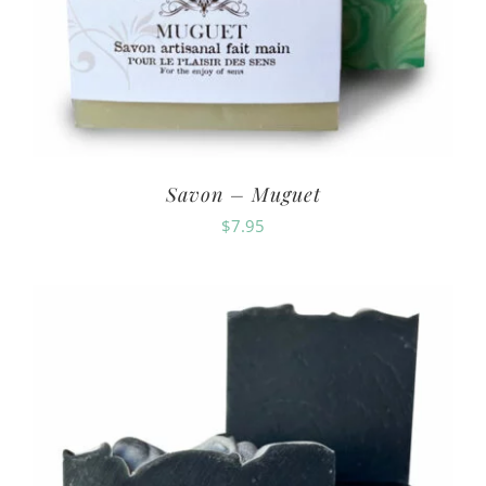
Savon – Muguet
$
7.95