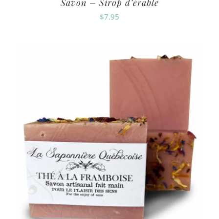
Savon – Sirop d’érable
$
7.95