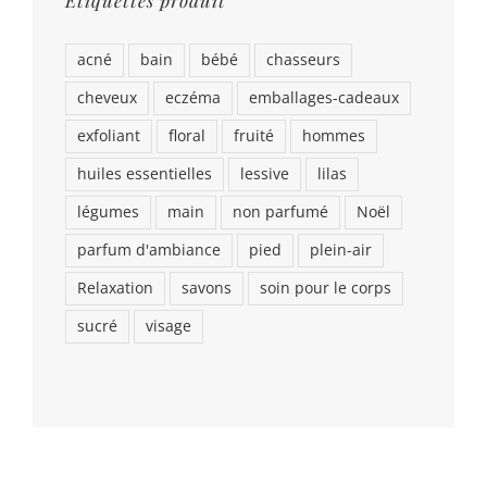
Étiquettes produit
acné
bain
bébé
chasseurs
cheveux
eczéma
emballages-cadeaux
exfoliant
floral
fruité
hommes
huiles essentielles
lessive
lilas
légumes
main
non parfumé
Noël
parfum d'ambiance
pied
plein-air
Relaxation
savons
soin pour le corps
sucré
visage