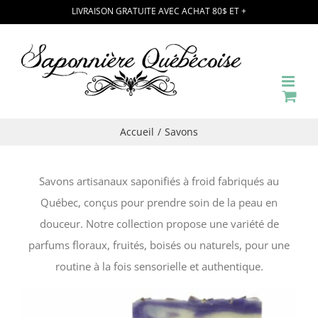
Passer
LIVRAISON GRATUITE AVEC ACHAT 80$ ET +
au
contenu
Accueil
Savons
Savons artisanaux saponifiés à froid fabriqués au
Québec, conçus pour prendre soin de la peau en
douceur. Notre collection propose une variété de
parfums floraux, fruités, boisés ou naturels, pour une
routine à la fois sensorielle et authentique.