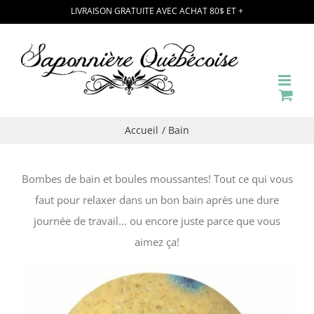
Passer
LIVRAISON GRATUITE AVEC ACHAT 80$ ET +
au
contenu
Accueil
Bain
Bombes de bain et boules moussantes! Tout ce qui vous
faut pour relaxer dans un bon bain après une dure
journée de travail… ou encore juste parce que vous
aimez ça!