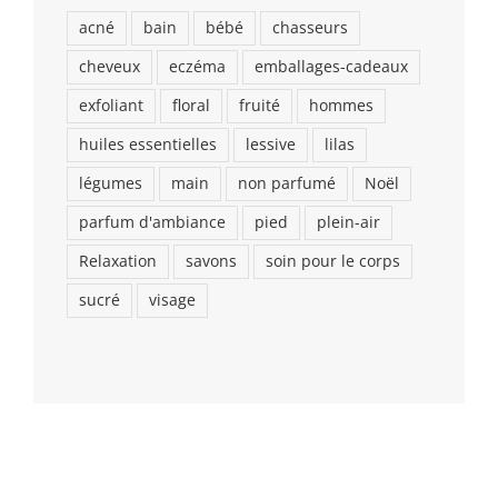
acné
bain
bébé
chasseurs
cheveux
eczéma
emballages-cadeaux
exfoliant
floral
fruité
hommes
huiles essentielles
lessive
lilas
légumes
main
non parfumé
Noël
parfum d'ambiance
pied
plein-air
Relaxation
savons
soin pour le corps
sucré
visage