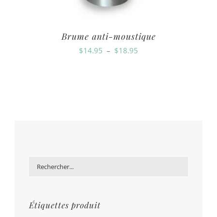
Brume anti-moustique
Plage
$
14.95
–
$
18.95
de
prix :
$14.95
à
$18.95
Étiquettes produit