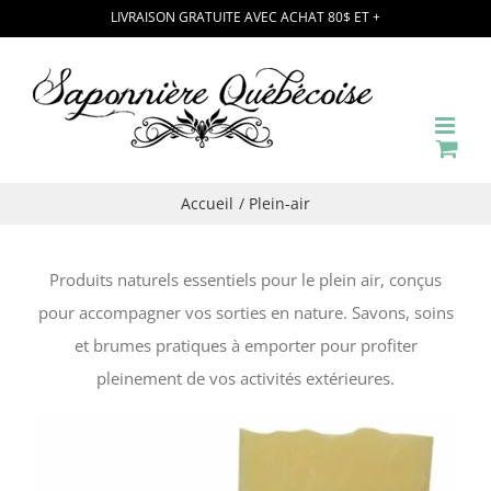
Passer
LIVRAISON GRATUITE AVEC ACHAT 80$ ET +
au
contenu
Accueil
Plein-air
Produits naturels essentiels pour le plein air, conçus
pour accompagner vos sorties en nature. Savons, soins
et brumes pratiques à emporter pour profiter
pleinement de vos activités extérieures.