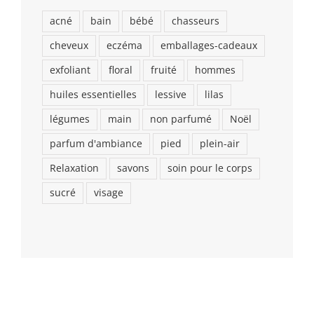
acné
bain
bébé
chasseurs
cheveux
eczéma
emballages-cadeaux
exfoliant
floral
fruité
hommes
huiles essentielles
lessive
lilas
légumes
main
non parfumé
Noël
parfum d'ambiance
pied
plein-air
Relaxation
savons
soin pour le corps
sucré
visage