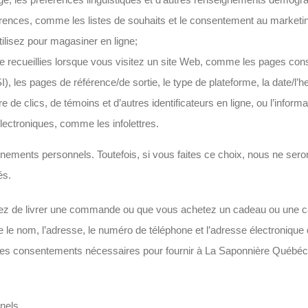
érences, comme les listes de souhaits et le consentement au marketi
ilisez pour magasiner en ligne;
e recueillies lorsque vous visitez un site Web, comme les pages cons
I), les pages de référence/de sortie, le type de plateforme, la date/l’h
e de clics, de témoins et d’autres identificateurs en ligne, ou l’inform
ectroniques, comme les infolettres.
ements personnels. Toutefois, si vous faites ce choix, nous ne seron
és.
 de livrer une commande ou que vous achetez un cadeau ou une car
e nom, l’adresse, le numéro de téléphone et l’adresse électronique 
us les consentements nécessaires pour fournir à La Saponnière Québéc
nels