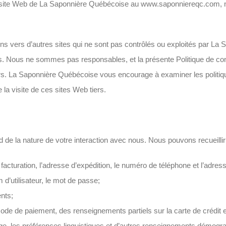
le site Web de La Saponnière Québécoise au www.saponniereqc.com, 
ns vers d’autres sites qui ne sont pas contrôlés ou exploités par La
tés. Nous ne sommes pas responsables, et la présente Politique de conf
iers. La Saponnière Québécoise vous encourage à examiner les politique
la visite de ces sites Web tiers.
 de la nature de votre interaction avec nous. Nous pouvons recueil
cturation, l’adresse d’expédition, le numéro de téléphone et l’adress
’utilisateur, le mot de passe;
nts;
e de paiement, des renseignements partiels sur la carte de crédit et
 les préférences linguistiques et d’autres renseignements démogr