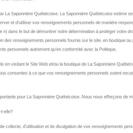
r La Saponnière Québécoise. La Saponnière Québécoise estime ses cli
rver et d’utiliser vos renseignements personnels de manière respons
 ») dans le but de démontrer notre détermination à protéger votre droit
cation des renseignements personnels fournis sur le site, en boutique 
nts personnels autrement qu’en conformité avec la Politique.
 en visitant le Site Web et/ou la boutique de La Saponnière Québéc
e vous consentez à ce que vos renseignements personnels soient recue
portante pour La Saponnière Québécoise. Nous nous efforçons de main
t-elle?
s de collecte, d’utilisation et de divulgation de vos renseignements p