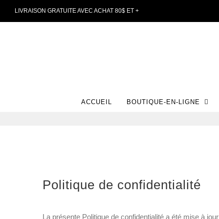
Passer
LIVRAISON GRATUITE AVEC ACHAT 80$ ET +
au
contenu
ACCUEIL
BOUTIQUE-EN-LIGNE
Politique de confidentialité
La présente Politique de confidentialité a été mise à jou