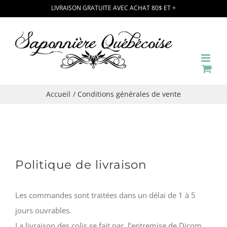
Passer
LIVRAISON GRATUITE AVEC ACHAT 80$ ET +
au
contenu
Accueil
Conditions générales de vente
Politique de livraison
Les commandes sont traitées dans un délai de 1 à 5
jours ouvrables.
La livraison des colis se fait par l’entremise de Dicom