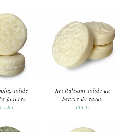
oing solide
Revitalisant solide au
he poivrée
beurre de cacao
$
12.95
$
15.95