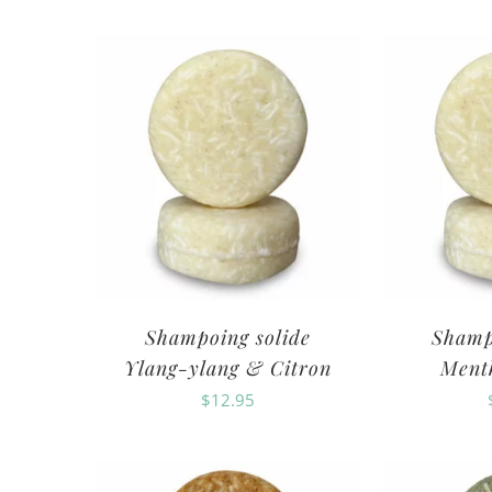
Shampoing solide
Shamp
Ylang-ylang & Citron
Ment
$
12.95