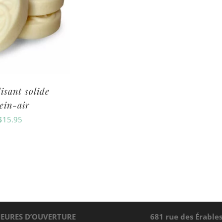
isant solide
ein-air
$
15.95
EURES D’OUVERTURE
681 rue des Érable