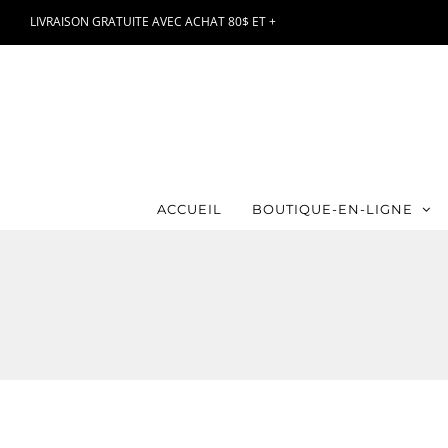
Passer
LIVRAISON GRATUITE AVEC ACHAT 80$ ET +
au
contenu
ACCUEIL
BOUTIQUE-EN-LIGNE