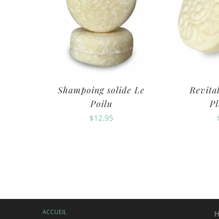
Shampoing solide Le
Revital
Poilu
Pl
$
12.95
ACCUEIL
H