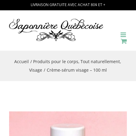
Passer
LIVRAISON GRATUITE AVEC ACHAT 80$ ET +
au
contenu
Accueil
Produits pour le corps
Tout naturellement
Visage
Crème-sérum visage – 100 ml