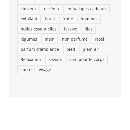
cheveux
eczéma
emballages-cadeaux
exfoliant
floral
fruité
hommes
huiles essentielles
lessive
lilas
légumes
main
non parfumé
Noël
parfum d'ambiance
pied
plein-air
Relaxation
savons
soin pour le corps
sucré
visage