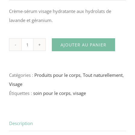
Crème-sérum visage hydratante aux hydrolats de
lavande et géranium.
AJOUTER AU PANIER
quantité
de
Crème-
Catégories :
Produits pour le corps
,
Tout naturellement
,
sérum
Visage
visage
Étiquettes :
soin pour le corps
,
visage
–
100
ml
Description