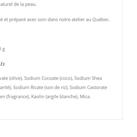
naturel de la peau.
é et préparé avec soin dans notre atelier au Québec.
0 g
ts
ate (olive), Sodium Cocoate (coco), Sodium Shea
karité), Sodium Ricate (son de riz), Sodium Castorate
fum (fragrance), Kaolin (argile blanche), Mica.