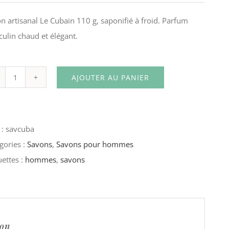
n artisanal Le Cubain 110 g, saponifié à froid. Parfum
ulin chaud et élégant.
AJOUTER AU PANIER
quantité
de
Savon
 :
savcuba
–
gories :
Savons
,
Savons pour hommes
Le
uettes :
hommes
,
savons
Cubain
ion