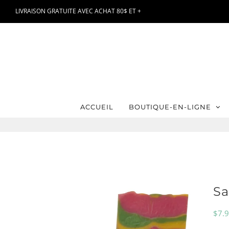
Passer
LIVRAISON GRATUITE AVEC ACHAT 80$ ET +
au
contenu
ACCUEIL
BOUTIQUE-EN-LIGNE
Sa
$
7.