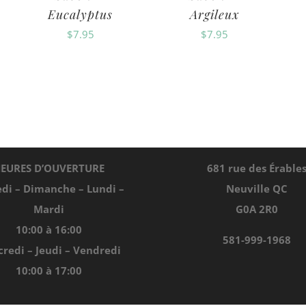
Eucalyptus
Argileux
$
7.95
$
7.95
EURES D’OUVERTURE
681 rue des Érable
di – Dimanche – Lundi –
Neuville QC
Mardi
G0A 2R0
10:00 à 16:00
581-999-1968
redi – Jeudi – Vendredi
10:00 à 17:00