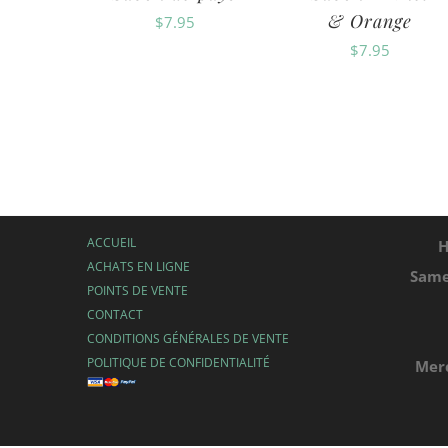
& Orange
$
7.95
$
7.95
ACCUEIL
H
ACHATS EN LIGNE
Same
POINTS DE VENTE
CONTACT
CONDITIONS GÉNÉRALES DE VENTE
POLITIQUE DE CONFIDENTIALITÉ
Merc