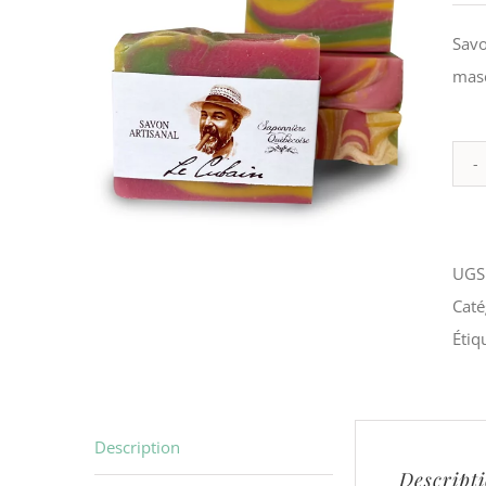
Savo
masc
UGS
Caté
Étiq
Description
Descript