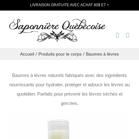
Passer
LIVRAISON GRATUITE AVEC ACHAT 80$ ET +
au
contenu
Accueil
Produits pour le corps
Baumes à lèvres
Baumes à lèvres naturels fabriqués avec des ingrédients
nourrissants pour hydrater, protéger et adoucir les lèvres au
quotidien. Parfaits pour prévenir les lèvres sèches et
gercées.