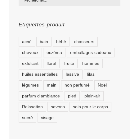
Étiquettes produit
acné
bain
bébé
chasseurs
cheveux
eczéma
emballages-cadeaux
exfoliant
floral
fruité
hommes
huiles essentielles
lessive
lilas
légumes
main
non parfumé
Noël
parfum d'ambiance
pied
plein-air
Relaxation
savons
soin pour le corps
sucré
visage