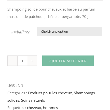
Shampoing solide pour cheveux et barbe au parfum
masculin de patchouli, chêne et bergamote. 70 g
Emballage

AJOUTER AU PANIER
quantité
de
Shampoing
UGS :
ND
solide
Catégories :
Produits pour les cheveux
,
Shampoings
Le
solides
,
Soins naturels
Poilu
Étiquettes :
cheveux
,
hommes