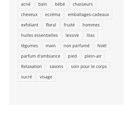
acné
bain
bébé
chasseurs
cheveux
eczéma
emballages-cadeaux
exfoliant
floral
fruité
hommes
huiles essentielles
lessive
lilas
légumes
main
non parfumé
Noël
parfum d'ambiance
pied
plein-air
Relaxation
savons
soin pour le corps
sucré
visage