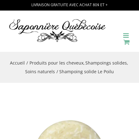
Passer
LIVRAISON GRATUITE AVEC ACHAT 80$ ET +
au
contenu
Accueil
Produits pour les cheveux
Shampoings solides
Soins naturels
Shampoing solide Le Poilu