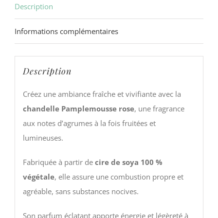
200
Description
g
Informations complémentaires
Description
Créez une ambiance fraîche et vivifiante avec la
chandelle Pamplemousse rose
, une fragrance
aux notes d’agrumes à la fois fruitées et
lumineuses.
Fabriquée à partir de
cire de soya 100 %
végétale
, elle assure une combustion propre et
agréable, sans substances nocives.
Son parfum éclatant apporte énergie et légèreté à