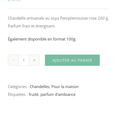
Chandelle artisanale au soya Pamplemousse rose 200 g.
Parfum frais et énergisant.
Également disponible en format 100g
AJOUTER AU PANIER
quantité
de
Chandelle
Catégories :
Chandelles
,
Pour la maison
–
Étiquettes :
fruité
,
parfum d'ambiance
Pamplemousse
rose
–