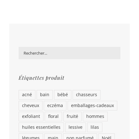
Étiquettes produit
acné
bain
bébé
chasseurs
cheveux
eczéma
emballages-cadeaux
exfoliant
floral
fruité
hommes
huiles essentielles
lessive
lilas
légumes
main
non parfumé
Noël