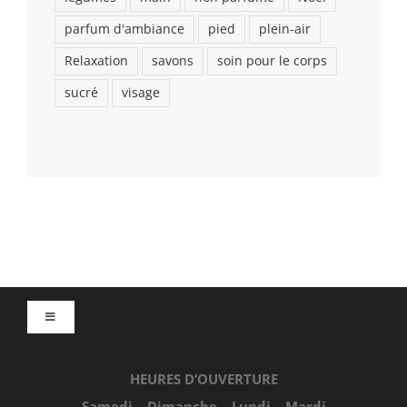
parfum d'ambiance
pied
plein-air
Relaxation
savons
soin pour le corps
sucré
visage
Toggle
Navigation
Accueil
HEURES D’OUVERTURE
Samedi – Dimanche – Lundi – Mardi