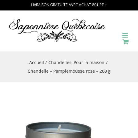
Passer
LIVRAISON GRATUITE AVEC ACHAT 80$ ET +
au
contenu
Accueil
Chandelles
Pour la maison
Chandelle – Pamplemousse rose – 200 g