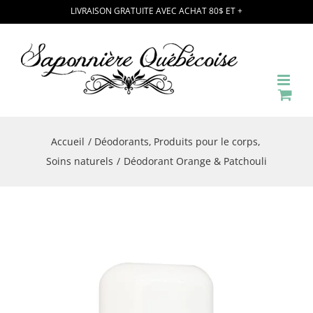
Passer
LIVRAISON GRATUITE AVEC ACHAT 80$ ET +
au
contenu
Accueil
Déodorants
Produits pour le corps
Soins naturels
Déodorant Orange & Patchouli