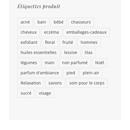
Étiquettes produit
acné
bain
bébé
chasseurs
cheveux
eczéma
emballages-cadeaux
exfoliant
floral
fruité
hommes
huiles essentielles
lessive
lilas
légumes
main
non parfumé
Noël
parfum d'ambiance
pied
plein-air
Relaxation
savons
soin pour le corps
sucré
visage