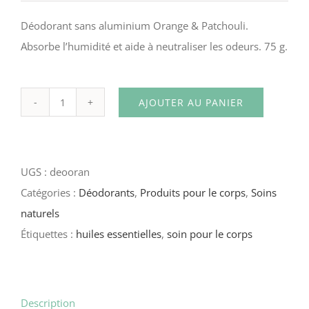
Déodorant sans aluminium Orange & Patchouli.
Absorbe l’humidité et aide à neutraliser les odeurs. 75 g.
AJOUTER AU PANIER
quantité
de
Déodorant
UGS :
deooran
Orange
Catégories :
Déodorants
,
Produits pour le corps
,
Soins
&
naturels
Patchouli
Étiquettes :
huiles essentielles
,
soin pour le corps
Description