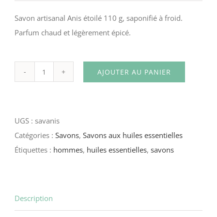
Savon artisanal Anis étoilé 110 g, saponifié à froid.
Parfum chaud et légèrement épicé.
AJOUTER AU PANIER
quantité
de
Savon
UGS :
savanis
–
Catégories :
Savons
,
Savons aux huiles essentielles
Anis
Étiquettes :
hommes
,
huiles essentielles
,
savons
étoilé
Description