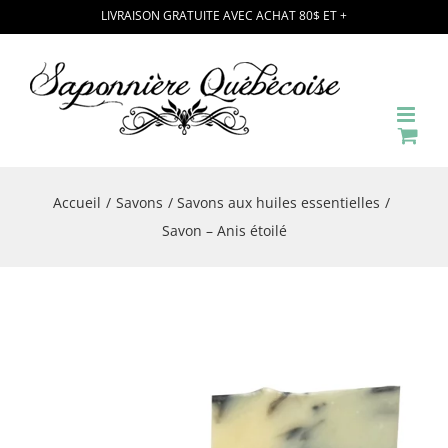
Passer
LIVRAISON GRATUITE AVEC ACHAT 80$ ET +
au
contenu
Accueil
Savons
Savons aux huiles essentielles
Savon – Anis étoilé