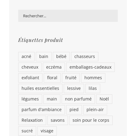
Étiquettes produit
acné
bain
bébé
chasseurs
cheveux
eczéma
emballages-cadeaux
exfoliant
floral
fruité
hommes
huiles essentielles
lessive
lilas
légumes
main
non parfumé
Noël
parfum d'ambiance
pied
plein-air
Relaxation
savons
soin pour le corps
sucré
visage