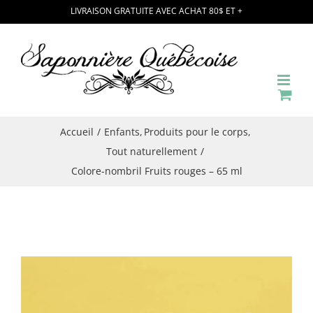
Passer
LIVRAISON GRATUITE AVEC ACHAT 80$ ET +
au
contenu
Accueil
Enfants
Produits pour le corps
Tout naturellement
Colore-nombril Fruits rouges – 65 ml