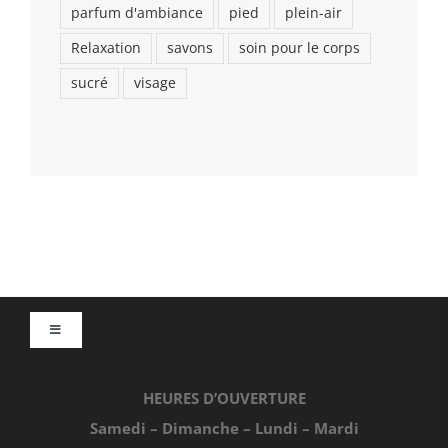
parfum d'ambiance
pied
plein-air
Relaxation
savons
soin pour le corps
sucré
visage
Toggle
Navigation
Accueil
HEURES D’OUVERTURE
Samedi – Dimanche – Lundi – Mardi
Achats en ligne