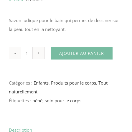
Savon ludique pour le bain qui permet de dessiner sur
la peau tout en la nettoyant.
AJOUTER AU PANIER
quantité
de
Colore-
Catégories :
Enfants
,
Produits pour le corps
,
Tout
nombril
naturellement
Fruits
Étiquettes :
bébé
,
soin pour le corps
rouges
–
65
ml
Description