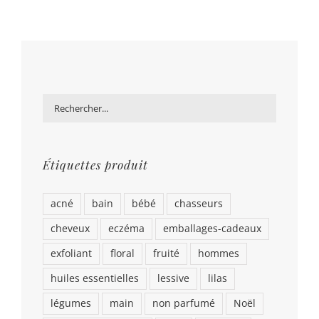
Étiquettes produit
acné
bain
bébé
chasseurs
cheveux
eczéma
emballages-cadeaux
exfoliant
floral
fruité
hommes
huiles essentielles
lessive
lilas
légumes
main
non parfumé
Noël